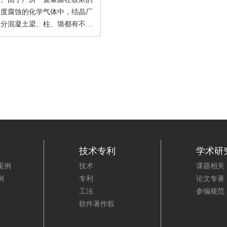
高度腐蚀的化学气体中，结晶厂
部分混凝土梁、柱、墙都有不同
地被腐蚀的现象。我公司承接了
团的加固修复工程，确保旧厂房
全的投入生产。针对上述现场实
情况，公司决定根据被腐蚀地方
同，分别采用焊接短筋、碳纤维
化学注浆的加固方案。另有几处
开裂，其腐蚀情况较轻，决定采
学注浆把墙体上的裂缝弥补起
这样施工程序简单、费用低、时
。
技术专利
学术研
案例
技术
课题相关
例
专利
论文专著
工法
参编规范
软件著作权