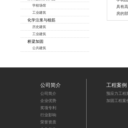
学校场馆
具有
工业建筑
房的
化学注浆与植筋
程度
历史建筑
该集
工业建筑
能安
测的
桥梁加固
的不
公共建筑
布及
墙体
用化
来，
间短
公司简介
工程案例
公司简介
预应力工程
企业优势
加固工程案
奖项专利
行业影响
荣誉资质