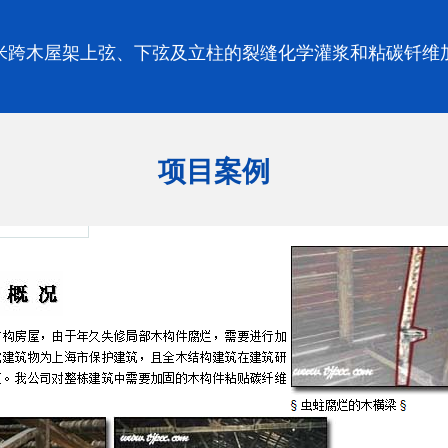
4米跨木屋架上弦、下弦及立柱的裂缝化学灌浆和粘碳钎维
项目案例