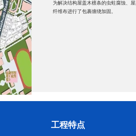
为解决结构屋盖木檩条的虫蛀腐蚀、屋
纤维布进行了包裹缠绕加固。
工程特点